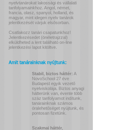
nyelvtanárokat lakossági és vállalati
tanfolyamainkhoz. Angol, német,
francia, olasz, spanyol, holland, és
magyar, mint idegen nyelv tanárok
jelentkezését várjuk elsősorban.
Csatlakozz tanári csapatunkhoz!
Jelentkezésedet (önéletrajzzal)
elküldheted a lent található on-line
jelentkezési lapot kitöltve.
Amit tanárainknak nyújtunk:
Stabil, biztos háttér:
A
NovoSchool 27 éve
Budapest egyik vezető
nyelviskolája. Biztos anyagi
hátterünk van, évente több
száz tanfolyamot indítunk,
tanárainknak számos
óralehetőséget nyújtunk, és
pontosan fizetünk.
Szakmai háttér,