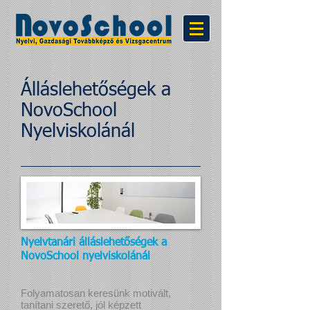
Álláslehetőségek a
NovoSchool
Nyelviskolánál
Nyelvtanári álláslehetőségek a
NovoSchool nyelviskolánál
Folyamatosan keresünk motivált,
tanítani szerető, jól képzett