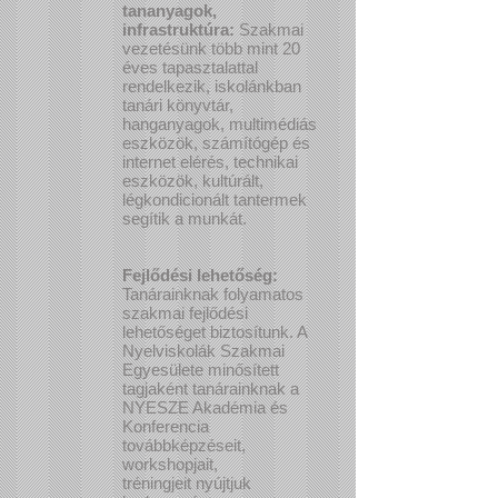
tananyagok,
infrastruktúra:
Szakmai
vezetésünk több mint 20
éves tapasztalattal
rendelkezik, iskolánkban
tanári könyvtár,
hanganyagok, multimédiás
eszközök, számítógép és
internet elérés, technikai
eszközök, kultúrált,
légkondicionált tantermek
segítik a munkát.
Fejlődési lehetőség:
Tanárainknak folyamatos
szakmai fejlődési
lehetőséget biztosítunk. A
Nyelviskolák Szakmai
Egyesülete minősített
tagjaként tanárainknak a
NYESZE Akadémia és
Konferencia
továbbképzéseit,
workshopjait,
tréningjeit nyújtjuk