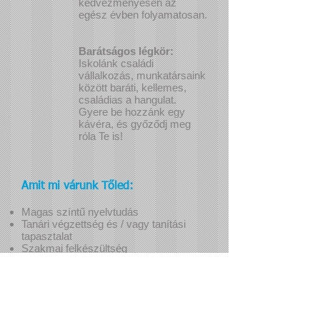
kedvezményesen az
egész évben folyamatosan.
Barátságos légkör:
Iskolánk családi
vállalkozás, munkatársaink
között baráti, kellemes,
családias a hangulat.
Gyere be hozzánk egy
kávéra, és győződj meg
róla Te is!
Amit mi várunk Tőled:
Magas színtű nyelvtudás
Tanári végzettség és / vagy tanítási
tapasztalat
Szakmai felkészültség
Motiváltság, pozitív hozzáállás
Pontosság és precizitás