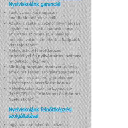
Nyelviskolánk garanciái
Tanfolyamainkat
magasan
kvalifikált
tanárok vezetik.
Az iskola szakmai vezetői folyamatosan
figyelemmel kísérik tanáraink munkáját,
az oktatás színvonalát, a haladás
menetét, valamint értékelik a
hallgatók
visszajelzéseit
.
A NovoSchool
felnőttképzési
engedéllyel és nyilvántartási számmal
rendelkező intézmény.
M
inőségirányítási rendszer
biztosítja
az előírás szerinti szolgáltatástartalmat.
Hallgatóinkkal a törvény értelmében
felnőttképzési
szerződést kötünk
.
A Nyelviskolák Szakmai Egyesülete
(NYESZE) által "
Minősített és Ajánlott
Nyelviskola"
.
Nyelviskolánk felnőttképzési
szolgáltatásai
Ingyenes szintfelmérés, előzetes