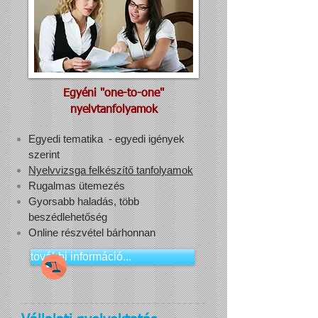
Egyéni "one-to-one"
nyelvtanfolyamok
Egyedi tematika - egyedi igények
szerint
Nyelvvizsga felkészítő tanfolyamok
Rugalmas ütemezés
Gyorsabb haladás, több
beszédlehetőség
Online részvétel bárhonnan
további információ...