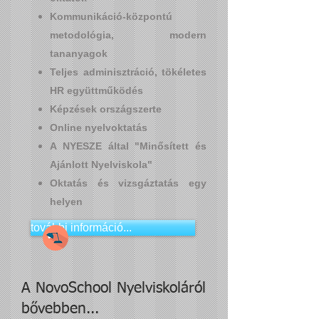
Kommunikáció-központú
metodológia, modern
tananyagok
Teljes adminisztráció, tökéletes
HR együttműködés
Képzések országszerte
Online nyelvoktatás
A NYESZE által "Minősített és
Ajánlott Nyelviskola"
Oktatás és vizsgáztatás egy
helyen
további információ...
A NovoSchool Nyelviskoláról
bővebben...