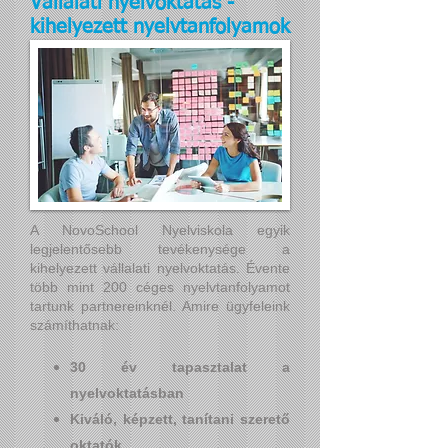
Vállalati nyelvoktatás -
kihelyezett nyelvtanfolyamok
A NovoSchool Nyelviskola egyik
legjelentősebb tevékenysége a
kihelyezett vállalati nyelvoktatás. Évente
több mint 200 céges nyelvtanfolyamot
tartunk partnereinknél. Amire ügyfeleink
számíthatnak:
30 év tapasztalat a
nyelvoktatásban
Kiváló, képzett, tanítani szerető
oktatók