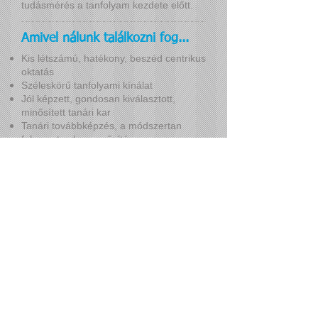
tudásmérés a tanfolyam kezdete előtt.
Amivel nálunk találkozni fog...
Kis létszámú, hatékony, beszéd centrikus
oktatás
Széleskörű tanfolyami kínálat
Jól képzett, gondosan kiválasztott,
minősített tanári kar
Tanári továbbképzés, a módszertan
folyamatos korszerűsítése
Modulrendszerű nyelvi képzés az EU
szintrendszer szerint
Folyamatos továbbtanulási lehetőség,
egymásra épülő kurzusok
Hatékony, fejlődést mérő ellenőrzési
rendszer
Államilag elismert nemzetközi és hazai
nyelvvizsga (ECL)
Folyamatos vizsgaszervezés
Ingyenes szintfelmérés
Várjuk jelentkezését, kérdéseit!