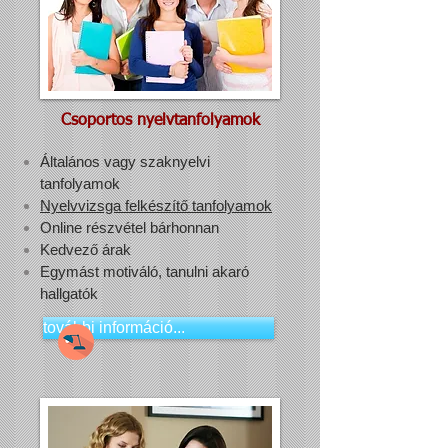
Csoportos nyelvtanfolyamok
Általános vagy szaknyelvi
tanfolyamok
Nyelvvizsga felkészítő tanfolyamok
Online részvétel bárhonnan
Kedvező árak
Egymást motiváló, tanulni akaró
hallgatók
további információ...