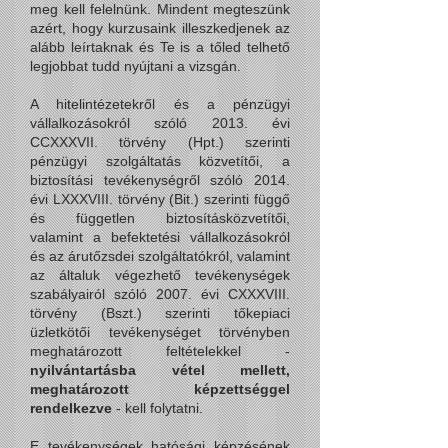
meg k
ell felelnünk. Mind
ent megteszünk
azért, hogy kurzusaink illeszkedjenek az
alább leírtaknak és Te is a tőled telhető
legjobbat tudd nyújtani a vizsgán.
A hitelintézetekről és a pénzügyi
vállalkozásokról szóló 2013. évi
CCXXXVII. törvény (Hpt.) szerinti
pénzügyi szolgáltatás közvetítői, a
biztosítási tevékenységről szóló 2014.
évi LXXXVIII. törvény (Bit.) szerinti függő
és független biztosításközvetítői,
valamint a befektetési vállalkozásokról
és az árutőzsdei szolgáltatókról, valamint
az általuk végezhető
tevékenységek
szabályairól szóló 2007. évi CXXXVIII.
törvény (Bszt.) szerinti tőkepiaci
üzletkötői tevékenységet törvényben
meghatározott feltételekkel -
nyilvántartásba vétel mellett,
meghatározott képzettséggel
rendelkezve
- kell folytatni.
E tevékenységek hatósági képzésének