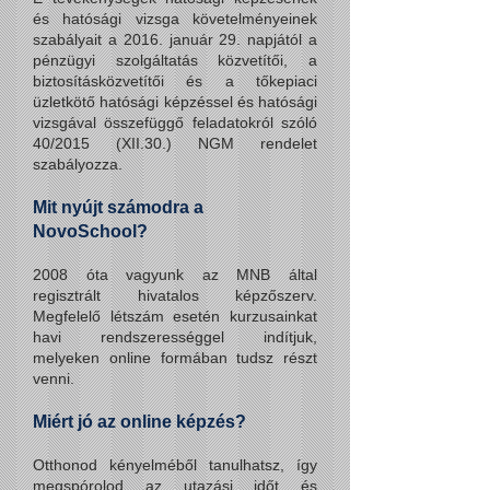
és hatósági vizsga követelményeinek
szabályait a 2016. január 29. napjától a
pénzügyi szolgáltatás közvetítői, a
biztosításközvetítői és a tőkepia
ci
üzletkötő hatósági képzéssel és hatósági
vizsgával összefüggő feladatokról szóló
40/2015 (XII.30.) NGM rendelet
szabályozza.
Mit nyújt számodra a
NovoSchool?
2008 óta vagyunk az MNB által
regisztrált hivatalos képzőszerv.
Megfelelő létszám esetén kurzusainkat
havi rendszerességgel indítjuk,
melyeken online formában tudsz részt
venni.
Miért jó az online képzés?
Otthonod kényelméből tanulhatsz, így
megspórolod az utazási időt és