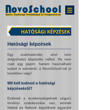
Hatósági ké
p
zések
Egy szakmaterület, ah
ol nem
dolgozhatsz képesítés nélkül. Ha nem
csak egy papírt, hanem használható
tudást is szeretnél, a NovoSchool-nál jó
kezekben vagy!
Mit kell tud
n
o
d a hatósági
képzésekről?
Ezeknek a tevékenységeknek szigorú
törvényi szabályozása van, aminek
Neked és Nekünk képzőknek egyaránt