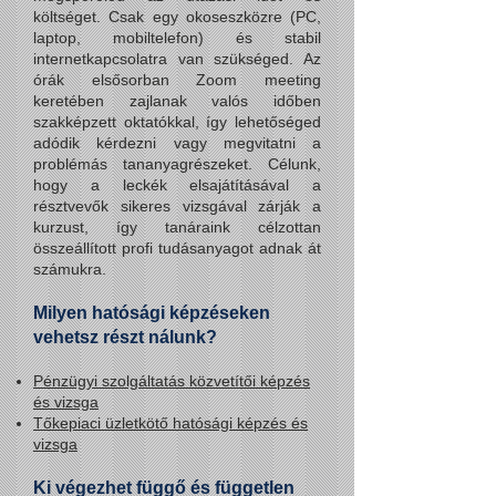
költséget. Csak egy okoseszközre (PC,
laptop, mobiltelefon) és stabil
internetkapcsolatra van szükséged. Az
órák elsősorban Zoom meeting
keretében zajlanak valós időben
szakképzett oktatókkal, így lehetőséged
adódik kérdezni vagy megvitatni a
problémás tananyagrészeket. Célunk,
hogy a leckék elsajátításával a
résztvevők sikeres vizsgával zárják a
kurzust, így tanáraink célzottan
összeállított profi tudásanyagot adnak át
számukra.
Milyen hatósági képzéseken
vehetsz részt nálunk?
Pénzügyi szolgáltatás közvetítői képzés
és vizsga
Tőkepiaci üzletkötő
hatósági képzés és
vizsga
Ki végezhet függő és független