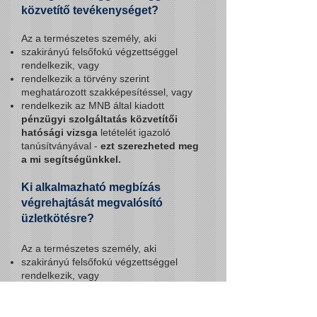
közvetítő tevékenységet?
Az a természetes személy, aki
szakirányú felsőfokú vég
zettséggel
rendelkezik, vagy
rendelkezik a törvény szerint
meghatározott szakképesítéssel, vagy
rendelkezik az MNB által kiadott
pénzügyi szolgáltatás közvetítői
hatósági vizsga
letételét igazoló
tanúsítványával -
ezt szerezheted meg
a mi segítségünkkel.
Ki alkal
mazható
megbízás
végre
hajtását megvalósító
üzletkötésre?
Az a természetes személy, aki
szakirányú felsőfokú végzettséggel
rendelkezik, vagy
rendelkezik a törvény szerint
meghatározott szakképesítéssel, vagy
rendelkezik MNB által kiadott
tőkepiaci