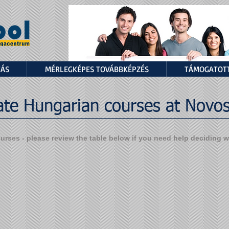
TÁS
MÉRLEGKÉPES TOVÁBBKÉPZÉS
TÁMOGATOTT
ate Hungarian courses at Novo
urses - please review the table below if you need help deciding wh